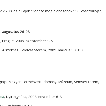
nek 200. és a Fajok eredete megjelenésének 150. évfordulóján
,
. augusztus 26-28.
,
Prague
,
2009. szeptember 1-5.
TA székház, Felolvasóterem
,
2009. március 30. 13:00
iája
,
Magyar Természettudományi Múzeum, Semsey terem
,
cia
,
Nyíregyháza
,
2008. november 6-8.
008. március 18-19.