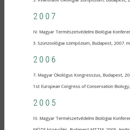
2007
IV. Magyar Természetvédelmi Biológiai Konfere
3. Szünzoológiai szimpózium
,
Budapest
,
2007. m
2006
7. Magyar Ökológus Kongresszus
,
Budapest
,
20
1st European Congress of Conservation Biology
2005
III. Magyar Természetvédelmi Biológiai Konfere
MÖTE közgyűlés
,
Budapest MTTM
,
2005. április