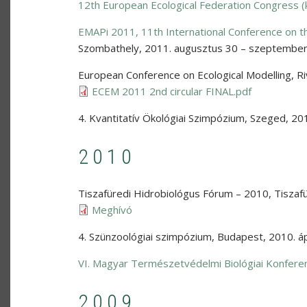
12th European Ecological Federation Congress 
EMAPi 2011, 11th International Conference on t
Szombathely
,
2011. augusztus 30 – szeptember
European Conference on Ecological Modelling
,
Ri
ECEM 2011 2nd circular FINAL.pdf
4. Kvantitatív Ökológiai Szimpózium
,
Szeged
,
201
2010
Tiszafüredi Hidrobiológus Fórum – 2010
,
Tiszaf
Meghívó
4. Szünzoológiai szimpózium
,
Budapest
,
2010. áp
VI. Magyar Természetvédelmi Biológiai Konferen
2009