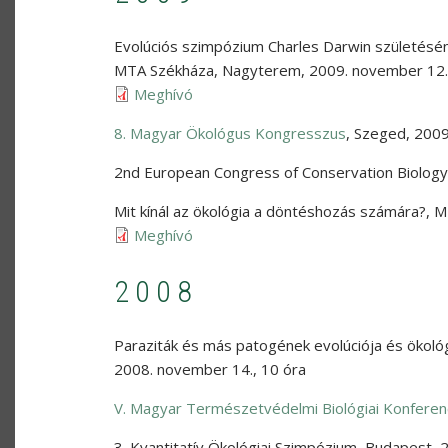
Evolúciós szimpózium Charles Darwin születésé
MTA Székháza, Nagyterem
,
2009. november 12.
Meghívó
8. Magyar Ökológus Kongresszus
,
Szeged
,
2009
2nd European Congress of Conservation Biology
Mit kínál az ökológia a döntéshozás számára?
,
M
Meghívó
2008
Paraziták és más patogének evolúciója és ökológ
2008. november 14., 10 óra
V. Magyar Természetvédelmi Biológiai Konferen
3. Kvantitatív Ökológiai Szimpózium
,
Budapest
,
2