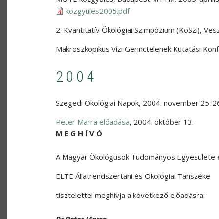
kozgyules2005.pdf
2. Kvantitatív Ökológiai Szimpózium (KöSzi)
,
Ves
Makroszkopikus Vízi Gerinctelenek Kutatási Konf
2004
Szegedi Ökológiai Napok
,
2004. november 25-26
Peter Marra előadása
,
2004. október 13.
M E G H Í V Ó
A Magyar Ökológusok Tudományos Egyesülete 
ELTE Állatrendszertani és Ökológiai Tanszéke
tisztelettel meghívja a következő előadásra:
Dr Peter Marra