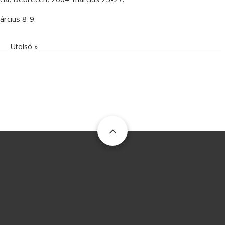
árcius 8-9.
etkező oldal
Utolsó oldal
Utolsó »