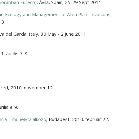
(korábban Eureco)
,
Ávila, Spain
,
25-29 Sept 2011
he Ecology and Management of Alien Plant Invasions
,
 3.
va del Garda, Italy
,
30 May - 2 June 2011
1. április 7-8.
üred
,
2010. november 12.
rilis 8-9.
cia – műhelytalálkozó
,
Budapest
,
2010. február 22.