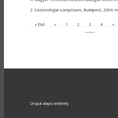
2. Szünzoológiai szimpózium
,
Budapest
,
2004. m
Első oldal
Előző oldal
Oldal
Oldal
Jelenlegi oldal
Oldal
Köv
« Első
‹‹
1
2
3
4
››
OLDALSZÁMOZÁS
Drupal
alapú webhely