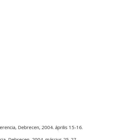
erencia
,
Debrecen
,
2004. április 15-16.
cia
,
Debrecen
,
2004. március 25-27.