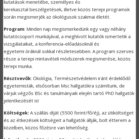
kutatások menetébe, személyes és
kerekasztal beszélgetések, illetve közös terepi programok
során megismerjék az ökológusok szakmai életét.
Program
: Minden nap megismerkedünk egy vagy néhány
kutatócsoport munkájával, a meghívott kutatók ismertetik a
vizsgálataikat, a konferencia-előadásoknál és
egyetemi óráknál sokkal részletesebben. A program szerves
része a terepi mintavételi módszerek megismerése, közös
terepi munka.
Résztvevők
: Ökológia, Természetvédelem iránt érdeklődő
egyetemisták, elsősorban Msc hallgatókra számítunk, de
várjuk végzős BSc és tanulmányaik elején tartó PhD hallgatók
jelentkezését is!
Költségek:
A szállás díját (5500 forint/fő/éj), az útiköltséget
és az étkezések költségeit a hallgatók állják, bolt étterem a
közelben, közös főzésre van lehetőség.