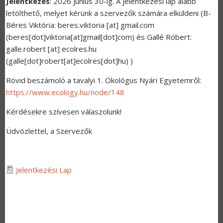
Jelentkezés
: 2026 június 30-ig. A jelentkezési lap alább
letölthető, melyet kérünk a szervezők számára elküldeni (B-
Béres Viktória:
beres.viktoria
[at]
gmail.com
(
beres[dot]viktoria[at]gmail[dot]com
)
és Gallé Róbert:
galle.robert
[at]
ecolres.hu
(
galle[dot]robert[at]ecolres[dot]hu
)
)
Rövid beszámoló a tavalyi 1. Ökológus Nyári Egyetemről:
https://www.ecology.hu/node/148
Kérdésekre szívesen válaszolunk!
Üdvözlettel, a Szervezők
Jelentkezési Lap