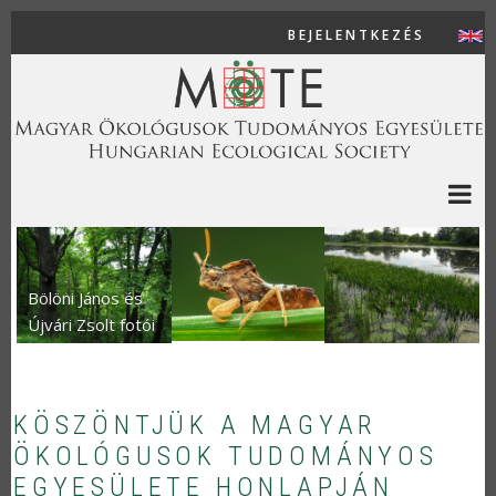
Ugrás a tartalomra
BEJELENTKEZÉS
USER AC
Bölöni János és
Újvári Zsolt fotói
KÖSZÖNTJÜK A MAGYAR
ÖKOLÓGUSOK TUDOMÁNYOS
EGYESÜLETE HONLAPJÁN