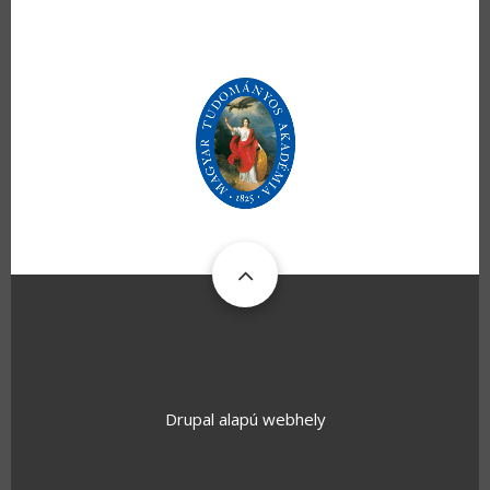
Drupal
alapú webhely