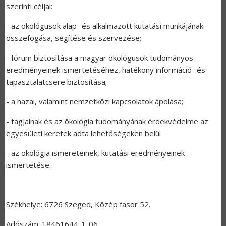
szerinti céljai:
- az ökológusok alap- és alkalmazott kutatási munkájának
összefogása, segítése és szervezése;
- fórum biztosítása a magyar ökológusok tudományos
eredményeinek ismertetéséhez, hatékony információ- és
tapasztalatcsere biztosítása;
- a hazai, valamint nemzetközi kapcsolatok ápolása;
- tagjainak és az ökológia tudományának érdekvédelme az
egyesületi keretek adta lehetőségeken belül
- az ökológia ismereteinek, kutatási eredményeinek
ismertetése.
Székhelye: 6726 Szeged, Közép fasor 52.
Adószám: 18461644-1-06