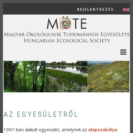
Ugrás a tartalomra
BEJELENTKEZÉS
USER AC
AZ EGYESÜLETRŐL
1997-ben alakult egyesület, amelynek az
alapszabálya