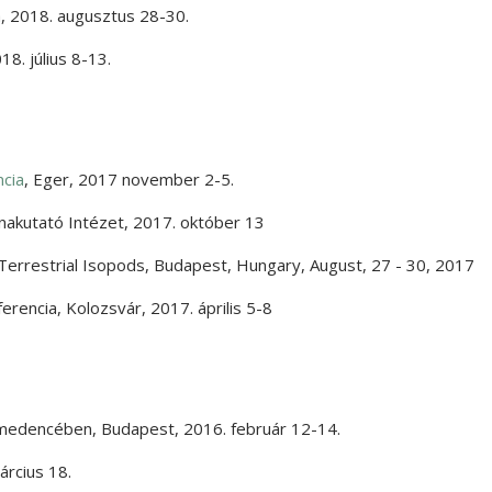
a
,
2018. augusztus 28-30.
18. július 8-13.
ncia
,
Eger
,
2017 november 2-5.
akutató Intézet
,
2017. október 13
Terrestrial Isopods
,
Budapest, Hungary
,
August, 27 - 30, 2017
ferencia
,
Kolozsvár
,
2017. április 5-8
t-medencében
,
Budapest
,
2016. február 12-14.
árcius 18.