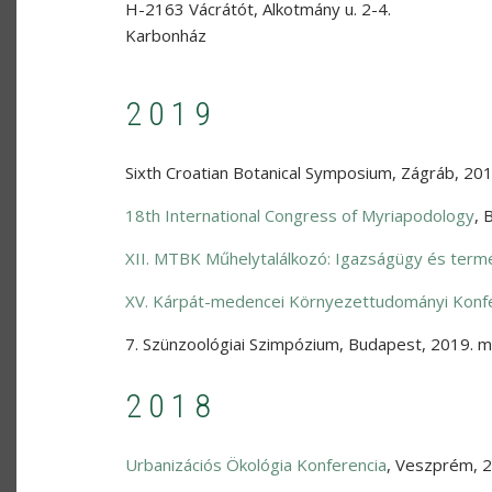
H-2163 Vácrátót, Alkotmány u. 2-4.
Karbonház
2019
Sixth Croatian Botanical Symposium
,
Zágráb
,
201
18th International Congress of Myriapodology
,
XII. MTBK Műhelytalálkozó: Igazságügy és ter
XV. Kárpát-medencei Környezettudományi Konf
7. Szünzoológiai Szimpózium
,
Budapest
,
2019. m
2018
Urbanizációs Ökológia Konferencia
,
Veszprém
,
2