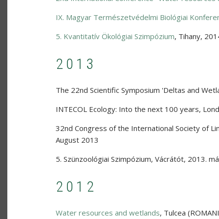
IX. Magyar Természetvédelmi Biológiai Konfere
5. Kvantitatív Ökológiai Szimpózium
,
Tihany
,
2014
2013
The 22nd Scientific Symposium 'Deltas and Wetl
INTECOL Ecology: Into the next 100 years
,
Lond
32nd Congress of the International Society of Lim
August 2013
5. Szünzoológiai Szimpózium
,
Vácrátót
,
2013. má
2012
Water resources and wetlands
,
Tulcea (ROMANI