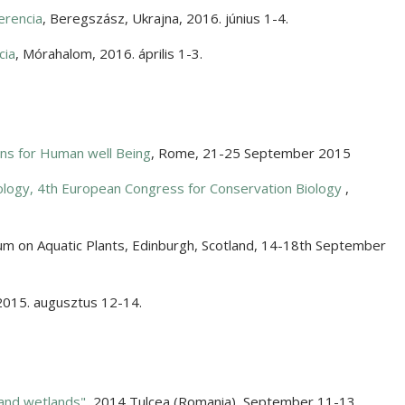
erencia
,
Beregszász, Ukrajna
,
2016. június 1-4.
cia
,
Mórahalom
,
2016. április 1-3.
ons for Human well Being
,
Rome
,
21-25 September 2015
iology, 4th European Congress for Conservation Biology
,
um on Aquatic Plants
,
Edinburgh, Scotland
,
14-18th September
2015. augusztus 12-14.
 and wetlands"
,
2014 Tulcea (Romania)
,
September 11-13