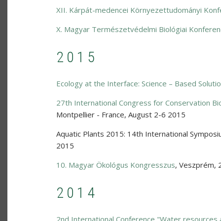
XII. Kárpát-medencei Környezettudományi Konf
X. Magyar Természetvédelmi Biológiai Konferen
2015
Ecology at the Interface: Science – Based Soluti
27th International Congress for Conservation B
Montpellier - France
,
August 2-6 2015
Aquatic Plants 2015: 14th International Symposi
2015
10. Magyar Ökológus Kongresszus
,
Veszprém
,
2014
2nd International Conference "Water resources