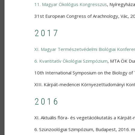
11. Magyar Ökológus Kongresszus
,
Nyíregyház
31st European Congress of Arachnology
,
Vác
,
20
2017
XI. Magyar Természetvédelmi Biológiai Konfere
6. Kvantitatív Ökológiai Szimpózium
,
MTA ÖK Dun
10th International Symposium on the Biology of 
XIII. Kárpát-medencei Környezettudományi Kon
2016
XI. Aktuális flóra- és vegetációkutatás a Kárpá
6. Szünzoológiai Szimpózium
,
Budapest
,
2016. m