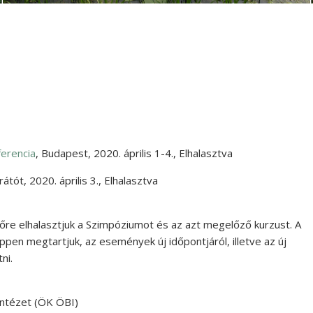
erencia
,
Budapest
,
2020. április 1-4.
,
Elhalasztva
rátót
,
2020. április 3.
,
Elhalasztva
dőre elhalasztjuk a Szimpóziumot és az azt megelőző kurzust. A
n megtartjuk, az események új időpontjáról, illetve az új
ni.
Intézet (ÖK ÖBI)