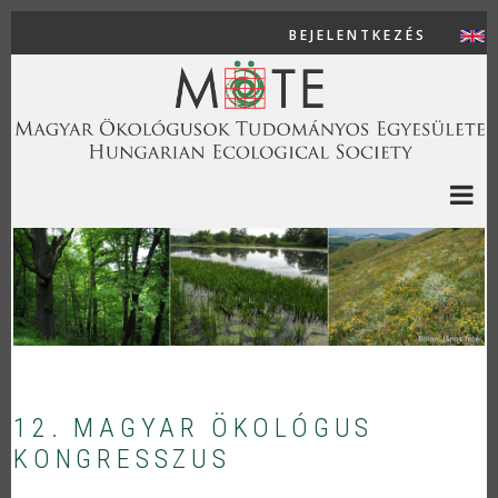
Ugrás a tartalomra
BEJELENTKEZÉS
USER AC
12. MAGYAR ÖKOLÓGUS
KONGRESSZUS