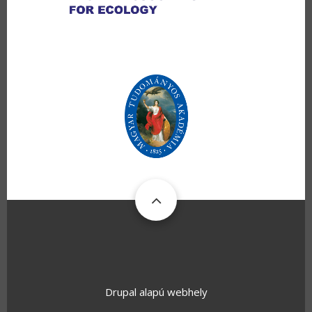
Drupal
alapú webhely