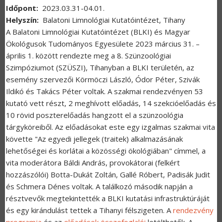
Időpont
2023.03.31-04.01.
Helyszín
Balatoni Limnológiai Kutatóintézet, Tihany
A Balatoni Limnológiai Kutatóintézet (BLKI) és Magyar
Ökológusok Tudományos Egyesülete 2023 március 31.
–
április 1. között rendezte meg a 8. Szünzoológiai
Szimpóziumot (SZÜSZI), Tihanyban a BLKI területén, az
esemény szervezői Körmöczi László, Ódor Péter, Szivák
Ildikó és Takács Péter voltak. A szakmai rendezvényen 53
kutató vett részt, 2 meghívott előadás, 14 szekcióelőadás és
10 rövid poszterelőadás hangzott el a szünzoológia
tárgyköreiből. Az előadásokat este egy izgalmas szakmai vita
követte "Az egyedi jellegek (traitek) alkalmazásának
lehetőségei és korlátai a közösségi ökológiában" címmel, a
vita moderátora Báldi András, provokátorai (felkért
hozzászólói) Botta-Dukát Zoltán, Gallé Róbert, Padisák Judit
és Schmera Dénes voltak. A találkozó második napján a
résztvevők megtekintették a BLKI kutatási infrastruktúráját
és egy kirándulást tettek a Tihanyi félszigeten. A
rendezvény
programja
és az
előadások összefoglalói
letölthetők. A