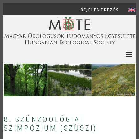
Ugrás a tartalomra
BEJELENTKEZÉS
USER AC
8. SZÜNZOOLÓGIAI
SZIMPÓZIUM (SZÜSZI)