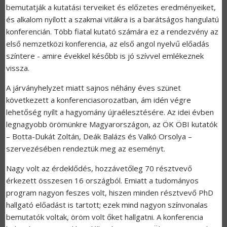
bemutatják a kutatási terveiket és előzetes eredményeiket,
és alkalom nyílott a szakmai vitákra is a barátságos hangulatú
konferencián. Több fiatal kutató számára ez a rendezvény az
első nemzetközi konferencia, az első angol nyelvű előadás
színtere - amire évekkel később is jó szívvel emlékeznek
vissza.
A járványhelyzet miatt sajnos néhány éves szünet
következett a konferenciasorozatban, ám idén végre
lehetőség nyílt a hagyomány újraélesztésére. Az idei évben
legnagyobb örömünkre Magyarországon, az ÖK ÖBI kutatók
– Botta-Dukát Zoltán, Deák Balázs és Valkó Orsolya –
szervezésében rendeztük meg az eseményt.
Nagy volt az érdeklődés, hozzávetőleg 70 résztvevő
érkezett összesen 16 országból. Emiatt a tudományos
program nagyon feszes volt, hiszen minden résztvevő PhD
hallgató előadást is tartott; ezek mind nagyon színvonalas
bemutatók voltak, öröm volt őket hallgatni. A konferencia