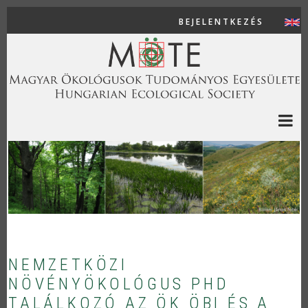
Ugrás a tartalomra
BEJELENTKEZÉS
USER AC
NEMZETKÖZI
NÖVÉNYÖKOLÓGUS PHD
TALÁLKOZÓ AZ ÖK ÖBI ÉS A