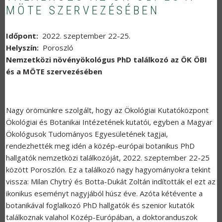
MÖTE SZERVEZÉSÉBEN
Időpont
2022. szeptember 22-25.
Helyszín
Poroszló
Nemzetközi növényökológus PhD találkozó az ÖK ÖBI
és a MÖTE szervezésében
Nagy örömünkre szolgált, hogy az Ökológiai Kutatóközpont
Ökológiai és Botanikai Intézetének kutatói, egyben a Magyar
Ökológusok Tudományos Egyesületének tagjai,
rendezhették meg idén a közép-európai botanikus PhD
hallgatók nemzetközi találkozóját, 2022. szeptember 22-25
között Poroszlón. Ez a találkozó nagy hagyományokra tekint
vissza: Milan Chytrý és Botta-Dukát Zoltán indították el ezt az
ikonikus eseményt nagyjából húsz éve. Azóta kétévente a
botanikával foglalkozó PhD hallgatók és szenior kutatók
találkoznak valahol Közép-Európában, a doktoranduszok