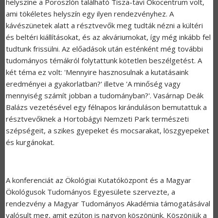
helyszíne a Poroszlón található Tisza-tavi Ökocentrum volt,
ami tökéletes helyszín egy ilyen rendezvényhez. A
kávészünetek alatt a résztvevők meg tudták nézni a kültéri
és beltéri kiállításokat, és az akváriumokat, így még inkább fel
tudtunk frissülni. Az előadások után esténként még további
tudományos témákról folytattunk kötetlen beszélgetést. A
két téma ez volt: 'Mennyire hasznosulnak a kutatásaink
eredményei a gyakorlatban?' illetve 'A minőség vagy
mennyiség számít jobban a tudományban?'. Vasárnap Deák
Balázs vezetésével egy félnapos kiránduláson bemutattuk a
résztvevőknek a Hortobágyi Nemzeti Park természeti
szépségeit, a szikes gyepeket és mocsarakat, löszgyepeket
és kurgánokat.
A konferenciát az Ökológiai Kutatóközpont és a Magyar
Ökológusok Tudományos Egyesülete szervezte, a
rendezvény a Magyar Tudományos Akadémia támogatásával
valósult meg, amit ezúton is nagyon köszönünk. Köszönjük a