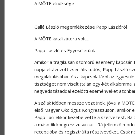
A MÖTE elnöksége
Gallé László megemlékezése Papp Lászlóról
A MÖTE katalizátora volt…
Papp László és Egyesületünk
Amikor a tragikusan szomorú esemény kapcsán E
napja eltávozott zseniális tudós, Papp László
megalakulásában és a kapcsolatáról az egyesüle
tisztséget nem viselt (talán egy-két alkalommal 
negyedszázaddal ezelőtti eseményeket azonban
A szálak időben messze vezetnek, jóval a MÖTE a
első Magyar Ökológus Kongresszuson, amikor egy 
Papp Laci ekkor kezébe vette a szervezést, Bá
a második kongresszusunkat. Rá jellemző módo
recepcióba és regisztrálta résztvevőket. Csak n