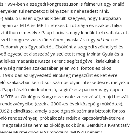
és 1994-ben a szegedi kongresszuson is felmerült egy önálló
gényeken túl nemzetközi kényszer is nehezedett ránk.
F) alakuló ülésén ugyanis kiderült: szégyen, hogy Európában
, magam az MTA és MBT illetékes bizottsága és szakosztálya
t itthon elmesélve Papp Lacinak, nagy lendülettel csatlakozott
ezett kongresszus szünetében javaslatára egy
ad hoc
ülés
Tudományos Egyesületét. Elsőként a szegedi székhellyel és
dő egyesület alapszabálya született meg Molnár Gyula és a
 lelkes madarász Kasza Ferenc segítségével, kialakultak a
kenység minden szakaszában jelen volt, fontos és okos
ot. 1998-ban az ügyvezető elnökség megszűnt és két évre
velő szakaszban került sor számos olyan intézkedésre, melyek a
 Papp László mindebben jó, segítőkész partner vagy éppen
 a MÖTE az Ökológus Kongresszusok szervezését, majd beszállt
t rendezvényeibe (ezek a 2000-es évek közepéig működtek),
ZÜSZI) elindítása, amely a zoológusok számára biztosít fontos
nló rendezvényei), próbálkozás indult a kapcsolatfelvételre a
ni megszakadása nem az ökológusok bűne. Beindult a Kvantitatív
edencei Mürmekológiai Szimpózium (MÜSZI) néhány