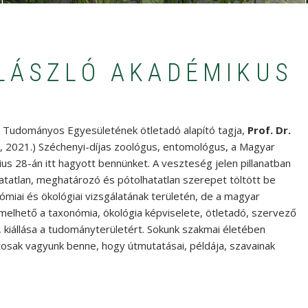
LÁSZLÓ AKADÉMIKUS
k Tudományos Egyesületének ötletadó alapító tagja,
Prof. Dr.
 2021.) Széchenyi-díjas zoológus, entomológus, a Magyar
 28-án itt hagyott bennünket. A veszteség jelen pillanatban
atatlan, meghatározó és pótolhatatlan szerepet töltött be
ómiai és ökológiai vizsgálatának területén, de a magyar
melhető a taxonómia, ökológia képviselete, ötletadó, szervező
 kiállása a tudományterületért. Sokunk szakmai életében
tosak vagyunk benne, hogy útmutatásai, példája, szavainak