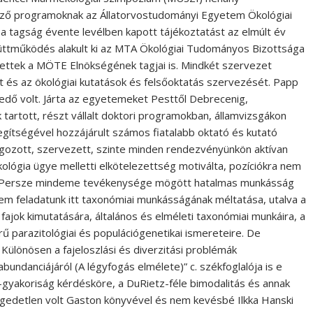
böző programoknak az Állatorvostudományi Egyetem Ökológiai
a tagság évente levélben kapott tájékoztatást az elmúlt év
üttműködés alakult ki az MTA Ökológiai Tudományos Bizottsága
vettek a MÖTE Elnökségének tagjai is. Mindkét szervezet
ét és az ökológiai kutatások és felsőoktatás szervezését. Papp
dő volt. Járta az egyetemeket Pesttől Debrecenig,
tartott, részt vállalt doktori programokban, államvizsgákon
segítségével hozzájárult számos fiatalabb oktató és kutató
lgozott, szervezett, szinte minden rendezvényünkön aktívan
ológia ügye melletti elkötelezettség motiválta, pozíciókra nem
lt. Persze mindeme tevékenysége mögött hatalmas munkásság
Nem feladatunk itt taxonómiai munkásságának méltatása, utalva a
 fajok kimutatására, általános és elméleti taxonómiai munkáira, a
parazitológiai és populációgenetikai ismereteire. De
Különösen a fajeloszlási és diverzitási problémák
abundanciájáról (A légyfogás elmélete)” c. székfoglalója is e
g-gyakoriság kérdésköre, a DuRietz-féle bimodalitás és annak
égedetlen volt Gaston könyvével és nem kevésbé Ilkka Hanski