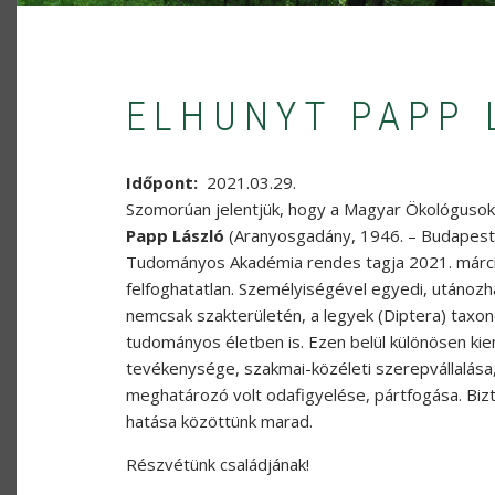
ELHUNYT PAPP 
Időpont
2021.03.29.
Szomorúan
jelentjük, hogy a Magyar Ökológuso
Papp László
(Aranyosgadány, 1946. – Budapest,
Tudományos Akadémia rendes tagja 2021. március
felfoghatatlan. Személyiségével egyedi, utánozh
nemcsak szakterületén, a legyek (Diptera) taxon
tudományos életben is. Ezen belül különösen kie
tevékenysége, szakmai-közéleti szerepvállalása,
meghatározó volt odafigyelése, pártfogása. Biz
hatása közöttünk marad.
Részvétünk családjának!