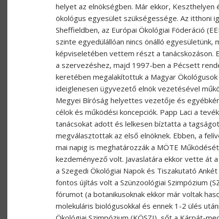
helyet az elnökségben. Már ekkor, Keszthelyen 
ökológus egyesület szükségessége. Az itthoni i
Sheffieldben, az Európai Ökológiai Föderáció (EE
szinte egyedülállóan nincs önálló egyesületünk
képviseletében vettem részt a tanácskozáson. Ez
a szervezéshez, majd 1997-ben a Pécsett rend
keretében megalakítottuk a Magyar Ökológusok 
ideiglenesen ügyvezető elnök vezetésével műkö
Megyei Bíróság helyettes vezetője és egyébként
célok és működési koncepciók. Papp Laci a tevé
tanácsokat adott és lelkesen bíztatta a tagság
megválasztottak az első elnöknek. Ebben, a felí
mai napig is meghatározzák a MÖTE Működését.
kezdeményező volt. Javaslatára ekkor vette át
a Szegedi Ökológiai Napok és Tiszakutató Anké
fontos újítás volt a Szünzoológiai Szimpózium (S
fórumot (a botanikusoknak ekkor már voltak haso
molekuláris biológusokkal és ennek 1-2 ülés utá
Ökológiai Szimpózium (KÖSZI), sőt a Kárpát-m