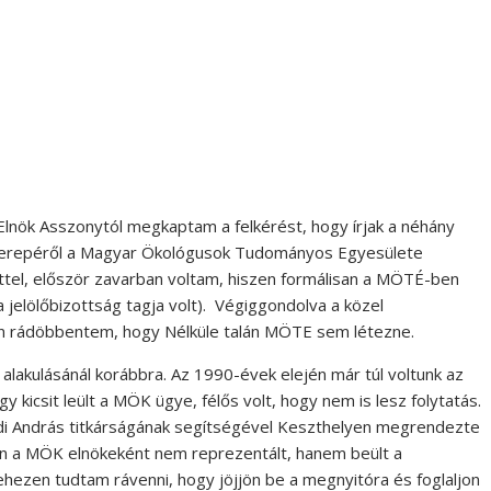
lnök Asszonytól megkaptam a felkérést, hogy írjak a néhány
 szerepéről a Magyar Ökológusok Tudományos Egyesülete
ttel, először zavarban voltam, hiszen formálisan a MÖTÉ-ben
a jelölőbizottság tagja volt). Végiggondolva a közel
 rádöbbentem, hogy Nélküle talán MÖTE sem létezne.
lakulásánál korábbra. Az 1990-évek elején már túl voltunk az
kicsit leült a MÖK ügye, félős volt, hogy nem is lesz folytatás.
ldi András titkárságának segítségével Keszthelyen megrendezte
n a MÖK elnökeként nem reprezentált, hanem beült a
ehezen tudtam rávenni, hogy jöjjön be a megnyitóra és foglaljon