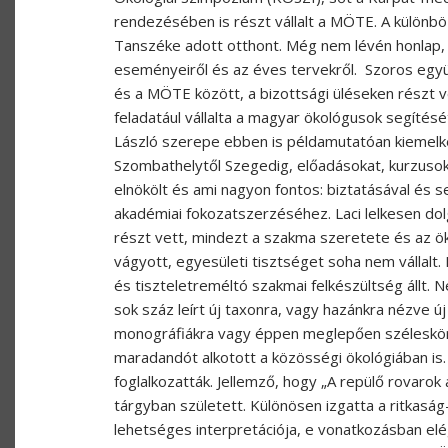
rendezésében is részt vállalt a MÖTE. A külön
Tanszéke adott otthont. Még nem lévén honlap, 
eseményeiről és az éves tervekről. Szoros egy
és a MÖTE között, a bizottsági üléseken részt 
feladatául vállalta a magyar ökológusok segítés
László szerepe ebben is példamutatóan kiemelke
Szombathelytől Szegedig, előadásokat, kurzusok 
elnökölt és ami nagyon fontos: biztatásával és 
akadémiai fokozatszerzéséhez. Laci lelkesen do
részt vett, mindezt a szakma szeretete és az ök
vágyott, egyesületi tisztséget soha nem válla
és tiszteletreméltó szakmai felkészültség állt. 
sok száz leírt új taxonra, vagy hazánkra nézve új
monográfiákra vagy éppen meglepően széleskörű 
maradandót alkotott a közösségi ökológiában is. 
foglalkozatták. Jellemző, hogy „A repülő rovarok 
tárgyban született. Különösen izgatta a ritkasá
lehetséges interpretációja, e vonatkozásban el