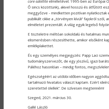
core-satellite
elméletével. 1995-ben az Európai Ö
Ő sincs közöttünk), akivel hosszú és átfűtött 
meggyőzve - mindketten pozitívan nyilatkoztak e
publikált cikke a „törvényen kívüli” fajokról szól
elméletet prezentált. A világ egyik legelső folyói
E tiszteletre méltóan sokoldalú és hatalmas m
elismerésben részesíthette, amikor elsőként ka
emlékplakettet.
És egy személyes megjegyzés: Papp Laci szemé
tudományszervezőt, de egy jószívű, igazi barát
Páléhoz hasonlóan – mindig fontos, megszívlelend
Egészségéért az utóbbi időben nagyon aggódtunk
tartalmazó hivatalos választ kaptam. Ezért ideí
szeretettel ölellek
”.
De szívesen megtenném!
Szeged, 2021. március 30.
Gallé László