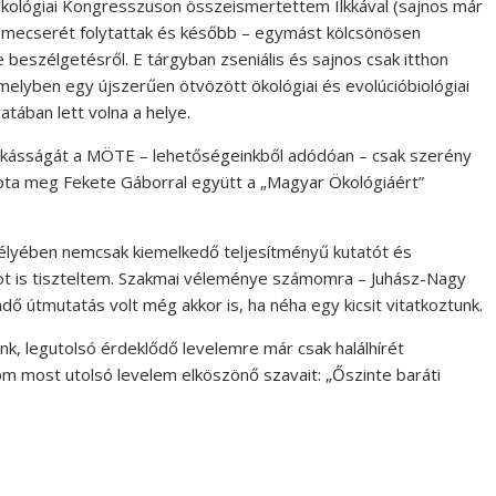
kológiai Kongresszuson összeismertettem Ilkkával (sajnos már
eszmecserét folytattak és később – egymást kölcsönösen
 beszélgetésről. E tárgyban zseniális és sajnos csak itthon
, amelyben egy újszerűen ötvözött ökológiai és evolúcióbiológiai
ratában lett volna a helye.
unkásságát a MÖTE – lehetőségeinkből adódóan – csak szerény
pta meg Fekete Gáborral együtt a „Magyar Ökológiáért”
lyében nemcsak kiemelkedő teljesítményű kutatót és
ot is tiszteltem. Szakmai véleménye számomra – Juhász-Nagy
ő útmutatás volt még akkor is, ha néha egy kicsit vitatkoztunk.
, legutolsó érdeklődő levelemre már csak halálhírét
rom most utolsó levelem elköszönő szavait: „
Őszinte baráti