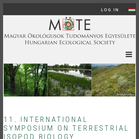
Skip to main content
LOG IN
USER
11. INTERNATIONAL
SYMPOSIUM ON TERRESTRIAL
ISOPOD BIOLOGY