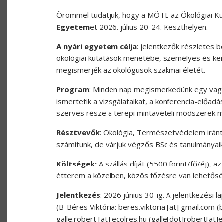
Örömmel tudatjuk, hogy a MÖTE az Ökológiai K
Egyetem
et 2026. július 20-24. Keszthelyen.
A nyári egyetem célja
: jelentkezők részletes 
ökológiai kutatások menetébe, személyes és ker
megismerjék az ökológusok szakmai életét.
Program
: Minden nap megismerkedünk egy vagy
ismertetik a vizsgálataikat, a konferencia-előa
szerves része a terepi mintavételi módszerek 
Résztvevők
: Ökológia, Természetvédelem iránt
számítunk, de várjuk végzős BSc és tanulmányaik
Költségek:
A szállás díját (5500 forint/fő/éj), a
étterem a közelben, közös főzésre van lehetősé
Jelentkezés
: 2026 június 30-ig. A jelentkezési 
(B-Béres Viktória:
beres.viktoria
[at]
gmail.com
(
galle.robert
[at]
ecolres.hu
(
galle[dot]robert[at]