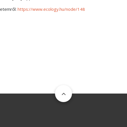
yetemről:
https://www.ecology.hu/node/148