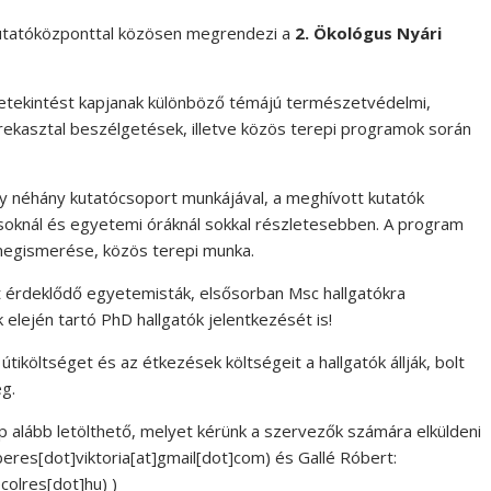
utatóközponttal közösen megrendezi a
2. Ökológus Nyári
betekintést kapjanak különböző témájú természetvédelmi,
ekasztal beszélgetések, illetve közös terepi programok során
 néhány kutatócsoport munkájával, a meghívott kutatók
dásoknál és egyetemi óráknál sokkal részletesebben. A program
megismerése, közös terepi munka.
 érdeklődő egyetemisták, elsősorban Msc hallgatókra
 elején tartó PhD hallgatók jelentkezését is!
z útiköltséget és az étkezések költségeit a hallgatók állják, bolt
g.
lap alább letölthető, melyet kérünk a szervezők számára elküldeni
beres[dot]viktoria[at]gmail[dot]com
)
és Gallé Róbert:
ecolres[dot]hu
)
)