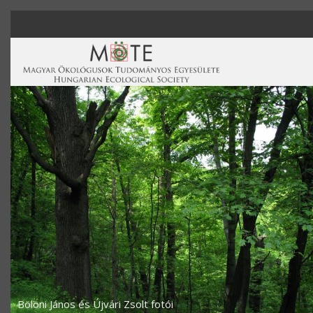
Ugrás a tartalomra
Bölöni János és Újvári Zsolt fotói